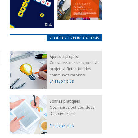
FEUILLETER
La solidarité
au coeur de
CARNET
\ TOUTES LES PUBLICATIONS
nos actions
D’ACCUEIL
18 septembre 2023
FRANÇAIS/UKRAINIEN
Appels à projets
25 avril 2022
FEUILLETER
Consultez tous les appels à
Afin
projets à l'intention des
d’accompagner
au mieux les
communes varoises
réfugiés
En savoir plus
ukrainiens arrivés
en France,...
FEUILLETER
Bonnes pratiques
Nos maires ont des idées,
Découvrez les!
En savoir plus