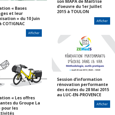
son MAPA de Maîtrise
d’oeuvre du 1er Juillet
tion « Bases
2015 à TOULON
ges et leur
isation » du 10 Juin
Afficher
 à COTIGNAC
Afficher
Session d’information
rénovation performante
des écoles du 28 Mai 2015
au LUC-EN-PROVENCE
tion « Les offres
antes du Groupe La
Afficher
 pour les
ctivités