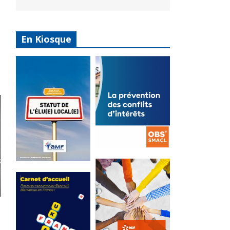
En Kiosque
La
prévention
Statut de
des conflits
l’élu local
d’intérêts
3 avril 2024
18 septembre 2023
Mise à jour avril
FEUILLETER
2024