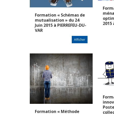
Forma
ména
Formation « Schémas de
optim
mutualisation » du 24
2015
Juin 2015 à PIERREFEU-DU-
VAR
Afficher
Forma
innov
Poste
Formation « Méthode
colle