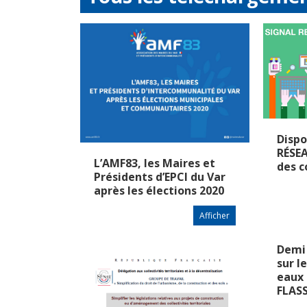
Dispo
RÉSEA
L’AMF83, les Maires et
des 
Présidents d’EPCI du Var
après les élections 2020
Afficher
Demi
sur l
eaux 
FLAS