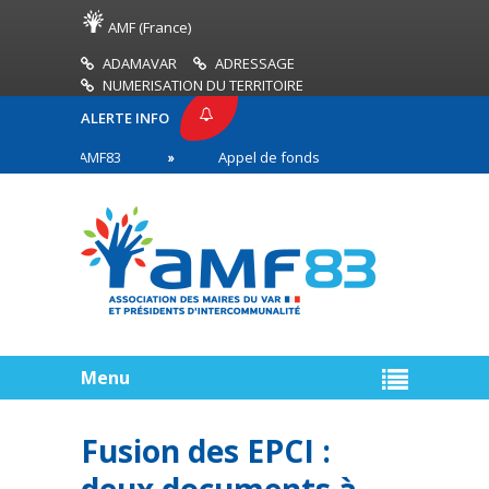
AMF (France)
ADAMAVAR
ADRESSAGE
NUMERISATION DU TERRITOIRE
ALERTE INFO
PRESSE AMF83
Appel de fonds incendies de forêt
res en première ligne
Menu
Fusion des EPCI :