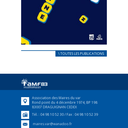
CARNET D’ACCUEIL
\ TOUTES LES PUBLICATIONS
FRANÇAIS/UKRAINIEN
25 avril 2022
Afin d’accompagner au mieux les réfugiés
ukrainiens arrivés en France,...
FEUILLETER
Association des Maires du var
Rond point du 4 décembre 1974, BP 198
83007 DRAGUIGNAN CEDEX
Tél. : 04 98 10 52 30 / Fax : 04 98 10 52 39
maires.var@wanadoo.fr