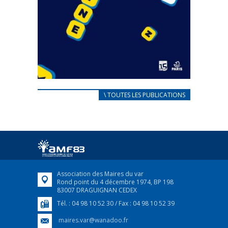
CARNET D’ACCUEIL
\ TOUTES LES PUBLICATIONS
FRANÇAIS/UKRAINIEN
25 avril 2022
Afin d’accompagner au mieux les réfugiés
ukrainiens arrivés en France,...
FEUILLETER
Association des Maires du var
Rond point du 4 décembre 1974, BP 198
83007 DRAGUIGNAN CEDEX
Tél. : 04 98 10 52 30 / Fax : 04 98 10 52 39
maires.var@wanadoo.fr