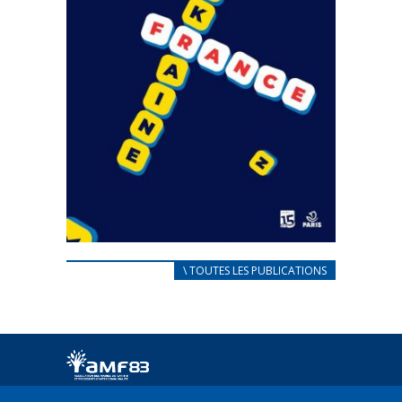
CARNET D’ACCUEIL
\ TOUTES LES PUBLICATIONS
FRANÇAIS/UKRAINIEN
25 avril 2022
Afin d’accompagner au mieux les réfugiés
ukrainiens arrivés en France,...
FEUILLETER