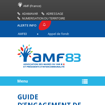
AMF (France)
ADAMAVAR
ADRESSAGE
NUMERISATION DU TERRITOIRE
ALERTE INFO
PRESSE AMF83
Appel de fonds incendies de forêt
res en première ligne
Menu
GUIDE