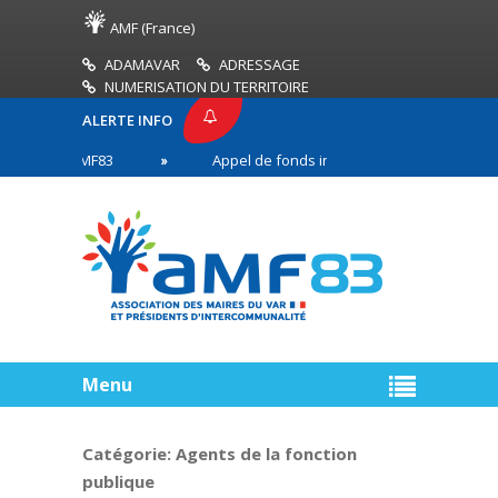
AMF (France)
ADAMAVAR
ADRESSAGE
NUMERISATION DU TERRITOIRE
ALERTE INFO
SSE AMF83
Appel de fonds incendies de forêt
 en première ligne
Menu
Catégorie:
Agents de la fonction
publique