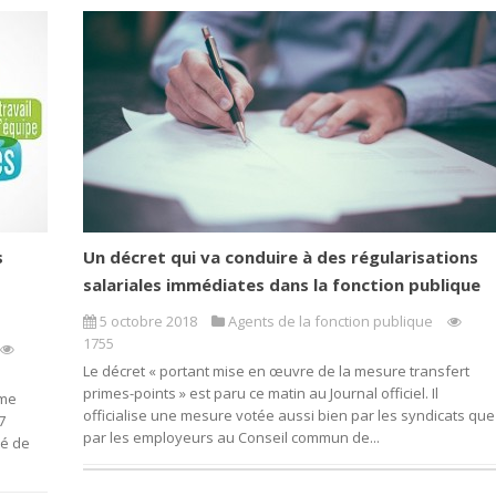
s
Un décret qui va conduire à des régularisations
salariales immédiates dans la fonction publique
5 octobre 2018
Agents de la fonction publique
1755
Le décret « portant mise en œuvre de la mesure transfert
primes-points » est paru ce matin au Journal officiel. Il
ème
officialise une mesure votée aussi bien par les syndicats que
7
par les employeurs au Conseil commun de...
té de