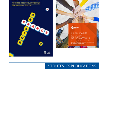
des conflits
l’élu local
d’intérêts
3 avril 2024
18 septembre 2023
Mise à jour avril
FEUILLETER
2024
FEUILLETER
La solidarité
au coeur de
CARNET
\ TOUTES LES PUBLICATIONS
nos actions
D’ACCUEIL
18 septembre 2023
FRANÇAIS/UKRAINIEN
25 avril 2022
FEUILLETER
Afin
d’accompagner
au mieux les
réfugiés
ukrainiens arrivés
en France,...
FEUILLETER