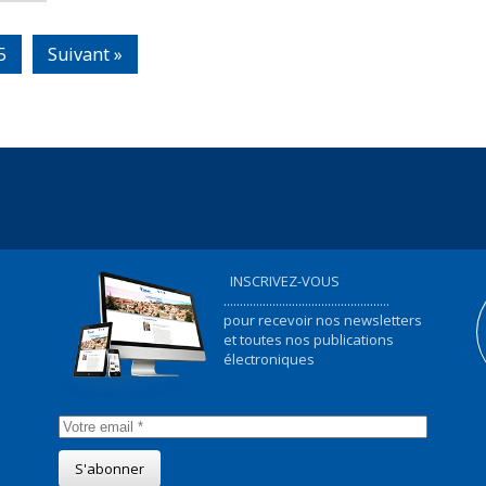
5
Suivant »
INSCRIVEZ-VOUS
...................................................
pour recevoir nos newsletters
et toutes nos publications
électroniques