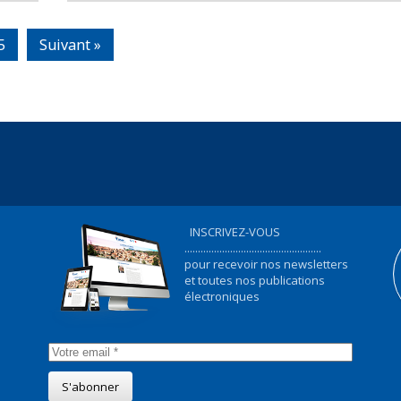
5
Suivant »
INSCRIVEZ-VOUS
...................................................
pour recevoir nos newsletters
et toutes nos publications
électroniques