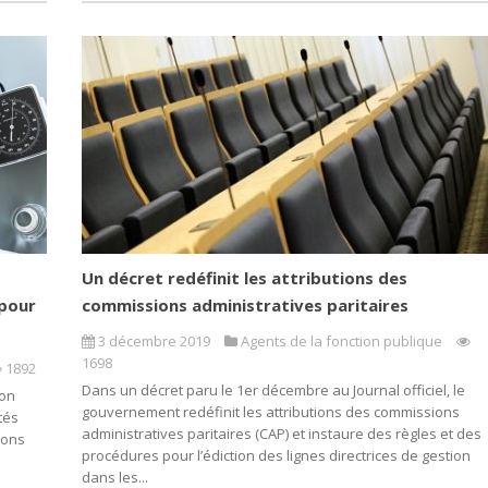
Un décret redéfinit les attributions des
 pour
commissions administratives paritaires
3 décembre 2019
Agents de la fonction publique
1698
1892
Dans un décret paru le 1er décembre au Journal officiel, le
ion
gouvernement redéfinit les attributions des commissions
tés
administratives paritaires (CAP) et instaure des règles et des
ions
procédures pour l’édiction des lignes directrices de gestion
a
dans les...