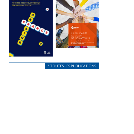
des conflits
l’élu local
d’intérêts
3 avril 2024
18 septembre 2023
Mise à jour avril
FEUILLETER
2024
FEUILLETER
La solidarité
au coeur de
CARNET
\ TOUTES LES PUBLICATIONS
nos actions
D’ACCUEIL
18 septembre 2023
FRANÇAIS/UKRAINIEN
25 avril 2022
FEUILLETER
Afin
d’accompagner
au mieux les
réfugiés
ukrainiens arrivés
en France,...
FEUILLETER