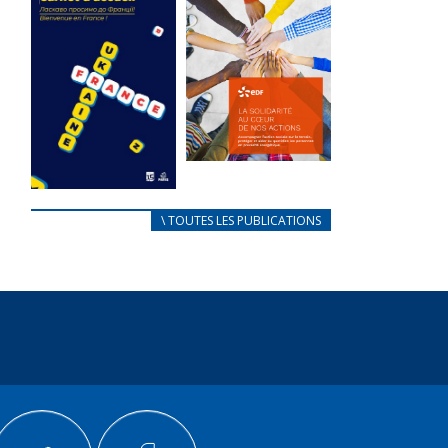
des conflits
l’élu local
d’intérêts
3 avril 2024
18 septembre 2023
Mise à jour avril
FEUILLETER
2024
FEUILLETER
La solidarité
au coeur de
CARNET
\ TOUTES LES PUBLICATIONS
nos actions
D’ACCUEIL
18 septembre 2023
FRANÇAIS/UKRAINIEN
25 avril 2022
FEUILLETER
Afin
d’accompagner
au mieux les
réfugiés
ukrainiens arrivés
en France,...
FEUILLETER