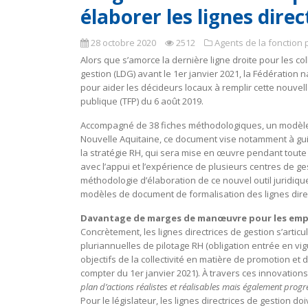
élaborer les lignes direc
28 octobre 2020
2512
Agents de la fonction 
Alors que s’amorce la dernière ligne droite pour les coll
gestion (LDG) avant le 1er janvier 2021, la Fédération 
pour aider les décideurs locaux à remplir cette nouvelle
publique (TFP) du 6 août 2019.
Accompagné de 38 fiches méthodologiques, un modèle d’
Nouvelle Aquitaine, ce document vise notamment à guide
la stratégie RH, qui sera mise en œuvre pendant toute 
avec l’appui et l’expérience de plusieurs centres de gest
méthodologie d’élaboration de ce nouvel outil juridiqu
modèles de document de formalisation des lignes direc
Davantage de marges de manœuvre pour les emp
Concrètement, les lignes directrices de gestion s’articu
pluriannuelles de pilotage RH (obligation entrée en vig
objectifs de la collectivité en matière de promotion et
compter du 1er janvier 2021). À travers ces innovations 
plan d’actions réalistes et réalisables mais également prog
Pour le législateur, les lignes directrices de gestion do