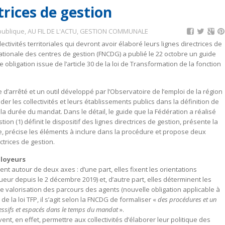
trices de gestion
publique
,
AU FIL DE L'ACTU
,
GESTION COMMUNALE
ectivités territoriales qui devront avoir élaboré leurs lignes directrices de
nationale des centres de gestion (FNCDG) a publié le 22 octobre un guide
 obligation issue de l’article 30 de la loi de Transformation de la fonction
arrêté et un outil développé par l’Observatoire de l’emploi de la région
r les collectivités et leurs établissements publics dans la définition de
la durée du mandat. Dans le détail, le guide que la Fédération a réalisé
ion (1) définit le dispositif des lignes directrices de gestion, présente la
e, précise les éléments à inclure dans la procédure et propose deux
trices de gestion.
loyeurs
lent autour de deux axes : d’une part, elles fixent les orientations
ueur depuis le 2 décembre 2019) et, d’autre part, elles déterminent les
 de valorisation des parcours des agents (nouvelle obligation applicable à
de la loi TFP, il s’agit selon la FNCDG de formaliser «
des procédures et un
ressifs et espacés dans le temps du mandat
».
ivent, en effet, permettre aux collectivités d’élaborer leur politique des