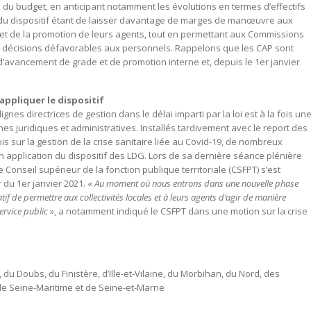
du budget, en anticipant notamment les évolutions en termes d’effectifs
if du dispositif étant de laisser davantage de marges de manœuvre aux
t de la promotion de leurs agents, tout en permettant aux Commissions
les décisions défavorables aux personnels. Rappelons que les CAP sont
’avancement de grade et de promotion interne et, depuis le 1er janvier
ppliquer le dispositif
 lignes directrices de gestion dans le délai imparti par la loi est à la fois un
s juridiques et administratives. Installés tardivement avec le report des
s sur la gestion de la crise sanitaire liée au Covid-19, de nombreux
n application du dispositif des LDG. Lors de sa dernière séance plénière
e Conseil supérieur de la fonction publique territoriale (CSFPT) s’est
 du 1er janvier 2021. «
Au moment où nous entrons dans une nouvelle phase
tif de permettre aux collectivités locales et à leurs agents d’agir de manière
ervice public
», a notamment indiqué le CSFPT dans une motion sur la crise
 du Doubs, du Finistère, d’Ille-et-Vilaine, du Morbihan, du Nord, des
de Seine-Maritime et de Seine-et-Marne