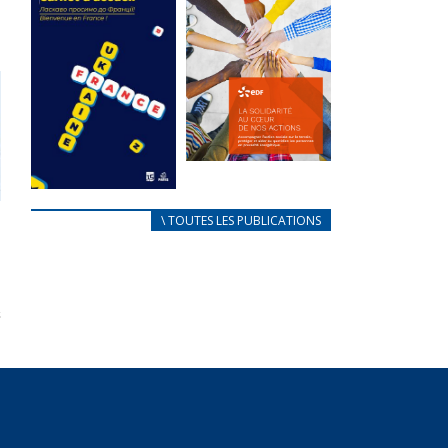
des conflits
l’élu local
d’intérêts
3 avril 2024
18 septembre 2023
Mise à jour avril
FEUILLETER
2024
FEUILLETER
La solidarité
au coeur de
CARNET
\ TOUTES LES PUBLICATIONS
nos actions
D’ACCUEIL
18 septembre 2023
FRANÇAIS/UKRAINIEN
25 avril 2022
FEUILLETER
Afin
d’accompagner
au mieux les
réfugiés
ukrainiens arrivés
en France,...
FEUILLETER