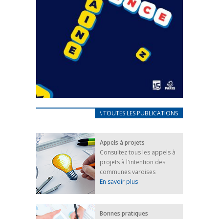
CARNET D’ACCUEIL
\ TOUTES LES PUBLICATIONS
FRANÇAIS/UKRAINIEN
25 avril 2022
Appels à projets
Afin d’accompagner au mieux les réfugiés
Consultez tous les appels à
ukrainiens arrivés en France,...
projets à l'intention des
FEUILLETER
communes varoises
En savoir plus
Bonnes pratiques