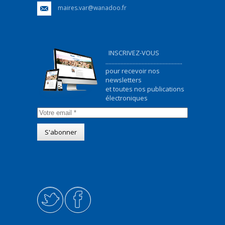
maires.var@wanadoo.fr
INSCRIVEZ-VOUS
...................................................
pour recevoir nos
newsletters
et toutes nos publications
électroniques