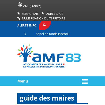
AMF (France)
ADAMAVAR
ADRESSAGE
NUMERISATION DU TERRITOIRE
ALERTE INFO
F83
Appel de fonds incendies de forêt
Réussi
ière ligne
Menu
guide des maires