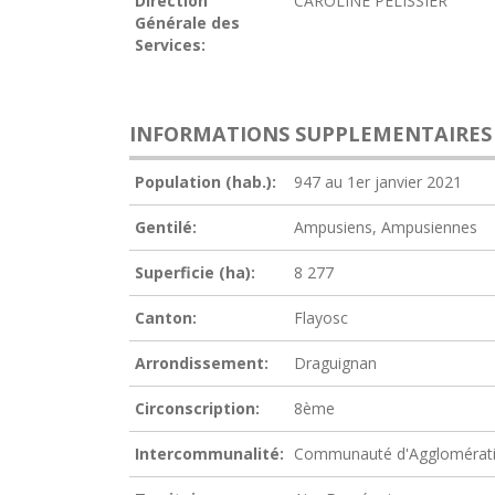
Direction
CAROLINE PELISSIER
Générale des
Services:
INFORMATIONS SUPPLEMENTAIRES
Population (hab.):
947 au 1er janvier 2021
Gentilé:
Ampusiens, Ampusiennes
Superficie (ha):
8 277
Canton:
Flayosc
Arrondissement:
Draguignan
Circonscription:
8ème
Intercommunalité:
Communauté d'Agglomérati