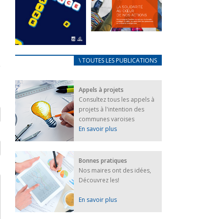
FEUILLETER
La solidarité
au coeur de
CARNET
\ TOUTES LES PUBLICATIONS
nos actions
D’ACCUEIL
18 septembre 2023
FRANÇAIS/UKRAINIEN
Appels à projets
25 avril 2022
FEUILLETER
Consultez tous les appels à
Afin
projets à l'intention des
d’accompagner
au mieux les
communes varoises
réfugiés
En savoir plus
ukrainiens arrivés
en France,...
FEUILLETER
Bonnes pratiques
Nos maires ont des idées,
Découvrez les!
En savoir plus