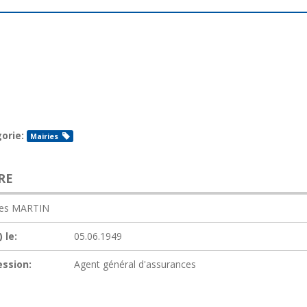
orie:
Mairies
RE
es MARTIN
 le:
05.06.1949
ession:
Agent général d'assurances