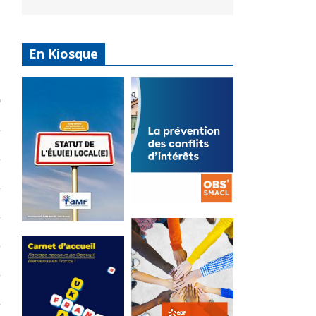
En Kiosque
La
prévention
Statut de
des conflits
l’élu local
d’intérêts
3 avril 2024
18 septembre 2023
Mise à jour avril
FEUILLETER
2024