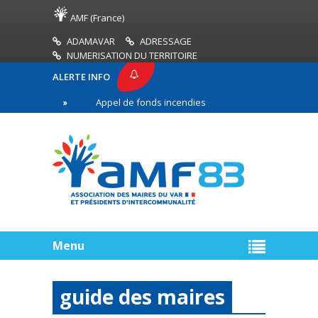
AMF (France)
ADAMAVAR
ADRESSAGE
NUMERISATION DU TERRITOIRE
ALERTE INFO
3
Appel de fonds incendies de forêt
Réussir s
re ligne
Menu
guide des maires