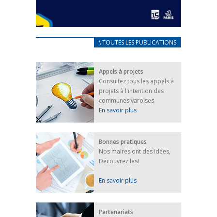
CARNET D’ACCUEIL
\ TOUTES LES PUBLICATIONS
FRANÇAIS/UKRAINIEN
25 avril 2022
Appels à projets
Afin d’accompagner au mieux les réfugiés
Consultez tous les appels à
ukrainiens arrivés en France,...
projets à l'intention des
FEUILLETER
communes varoises
En savoir plus
Bonnes pratiques
Nos maires ont des idées,
Découvrez les!
En savoir plus
Partenariats