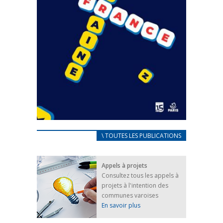
CARNET D’ACCUEIL
\ TOUTES LES PUBLICATIONS
FRANÇAIS/UKRAINIEN
25 avril 2022
Appels à projets
Afin d’accompagner au mieux les réfugiés
Consultez tous les appels à
ukrainiens arrivés en France,...
projets à l'intention des
FEUILLETER
communes varoises
En savoir plus