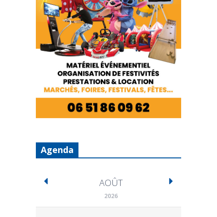
Agenda
AOÛT
2026