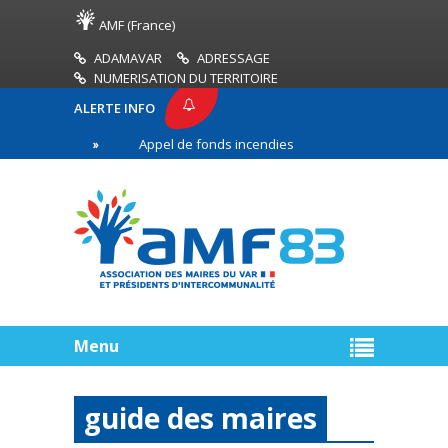
AMF (France)
ADAMAVAR
ADRESSAGE
NUMERISATION DU TERRITOIRE
ALERTE INFO
83
Appel de fonds incendies de forêt
Réussir 
re ligne
Menu
guide des maires