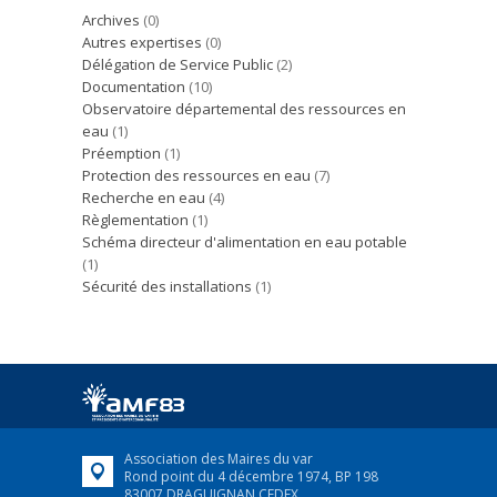
Archives
(0)
Autres expertises
(0)
Délégation de Service Public
(2)
Documentation
(10)
Observatoire départemental des ressources en
eau
(1)
Préemption
(1)
Protection des ressources en eau
(7)
Recherche en eau
(4)
Règlementation
(1)
Schéma directeur d'alimentation en eau potable
(1)
Sécurité des installations
(1)
Association des Maires du var
Rond point du 4 décembre 1974, BP 198
83007 DRAGUIGNAN CEDEX