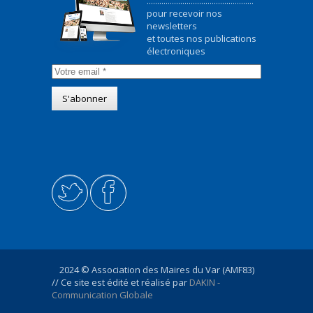
...................................................
pour recevoir nos
newsletters
et toutes nos publications
électroniques
2024 © Association des Maires du Var (AMF83)
// Ce site est édité et réalisé par
DAKIN -
Communication Globale