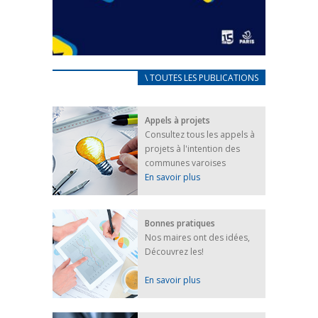
CARNET D’ACCUEIL
\ TOUTES LES PUBLICATIONS
FRANÇAIS/UKRAINIEN
25 avril 2022
Appels à projets
Afin d’accompagner au mieux les réfugiés
Consultez tous les appels à
ukrainiens arrivés en France,...
projets à l'intention des
FEUILLETER
communes varoises
En savoir plus
Bonnes pratiques
Nos maires ont des idées,
Découvrez les!
En savoir plus