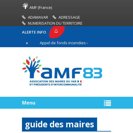
AMF (France)
ADAMAVAR
ADRESSAGE
NUMERISATION DU TERRITOIRE
ALERTE INFO
3
Appel de fonds incendies de forêt
Réussir s
e ligne
Menu
guide des maires