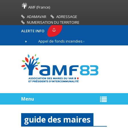
AMF (France)
ADAMAVAR
ADRESSAGE
NUMERISATION DU TERRITOIRE
ALERTE INFO
3
Appel de fonds incendies de forêt
Réussir s
e ligne
Menu
guide des maires