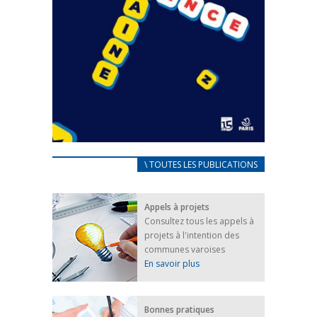
CARNET D’ACCUEIL
\ TOUTES LES PUBLICATIONS
FRANÇAIS/UKRAINIEN
25 avril 2022
Appels à projets
Afin d’accompagner au mieux les réfugiés
Consultez tous les appels à
ukrainiens arrivés en France,...
projets à l'intention des
FEUILLETER
communes varoises
En savoir plus
Bonnes pratiques