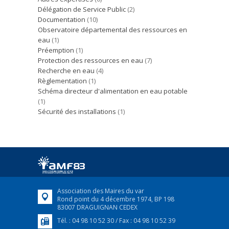
Délégation de Service Public
(2)
Documentation
(10)
Observatoire départemental des ressources en
eau
(1)
Préemption
(1)
Protection des ressources en eau
(7)
Recherche en eau
(4)
Règlementation
(1)
Schéma directeur d'alimentation en eau potable
(1)
Sécurité des installations
(1)
Association des Maires du var
Rond point du 4 décembre 1974, BP 198
83007 DRAGUIGNAN CEDEX
Tél. : 04 98 10 52 30 / Fax : 04 98 10 52 39