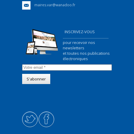
maires.var@wanadoo.fr
INSCRIVEZ-VOUS
...................................................
pour recevoir nos
newsletters
et toutes nos publications
électroniques