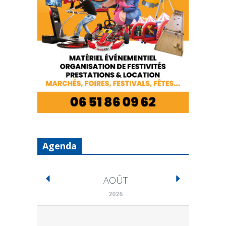
Agenda
AOÛT
2026