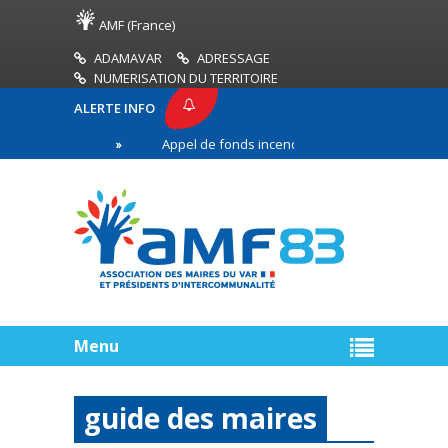
AMF (France)
ADAMAVAR
ADRESSAGE
NUMERISATION DU TERRITOIRE
ALERTE INFO
AMF83
Appel de fonds incendies de forêt
Réus
emière ligne
Menu
guide des maires