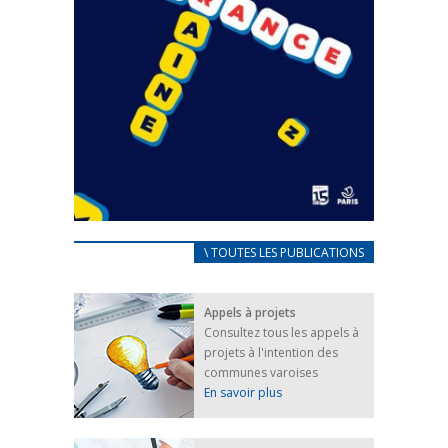
CARNET D’ACCUEIL
\ TOUTES LES PUBLICATIONS
FRANÇAIS/UKRAINIEN
25 avril 2022
Appels à projets
Afin d’accompagner au mieux les réfugiés
Consultez tous les appels à
ukrainiens arrivés en France,...
projets à l'intention des
FEUILLETER
communes varoises
En savoir plus