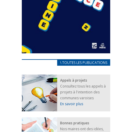
CARNET D’ACCUEIL
\ TOUTES LES PUBLICATIONS
FRANÇAIS/UKRAINIEN
25 avril 2022
Appels à projets
Afin d’accompagner au mieux les réfugiés
Consultez tous les appels à
ukrainiens arrivés en France,...
projets à l'intention des
FEUILLETER
communes varoises
En savoir plus
Bonnes pratiques
Nos maires ont des idées,