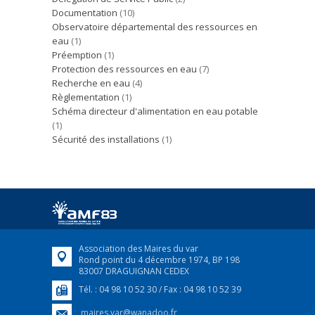
Documentation
(10)
Observatoire départemental des ressources en
eau
(1)
Préemption
(1)
Protection des ressources en eau
(7)
Recherche en eau
(4)
Règlementation
(1)
Schéma directeur d'alimentation en eau potable
(1)
Sécurité des installations
(1)
Association des Maires du var
Rond point du 4 décembre 1974, BP 198
83007 DRAGUIGNAN CEDEX
Tél. : 04 98 10 52 30 / Fax : 04 98 10 52 39
maires.var@wanadoo.fr