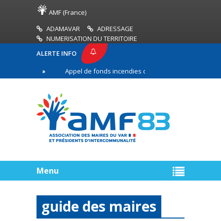
AMF (France)
ADAMAVAR
ADRESSAGE
NUMERISATION DU TERRITOIRE
ALERTE INFO
3
Appel de fonds incendies de forêt
Réussir s
e ligne
Menu
guide des maires