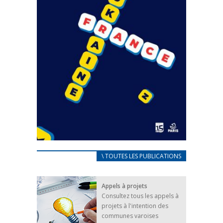
CARNET D’ACCUEIL
\ TOUTES LES PUBLICATIONS
FRANÇAIS/UKRAINIEN
25 avril 2022
Appels à projets
Afin d’accompagner au mieux les réfugiés
Consultez tous les appels à
ukrainiens arrivés en France,...
projets à l'intention des
FEUILLETER
communes varoises