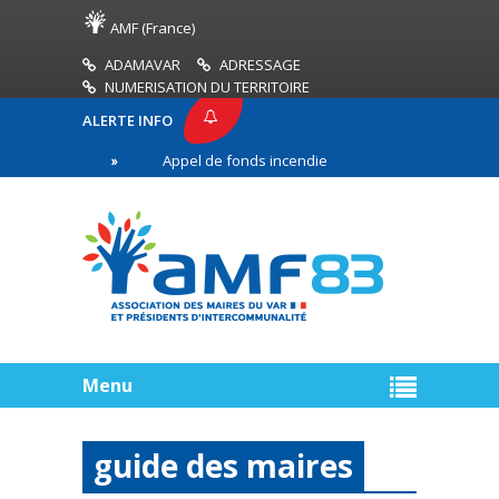
AMF (France)
ADAMAVAR
ADRESSAGE
NUMERISATION DU TERRITOIRE
ALERTE INFO
F83
Appel de fonds incendies de forêt
Réussi
ière ligne
Menu
guide des maires