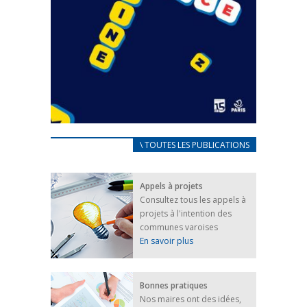
CARNET D’ACCUEIL
\ TOUTES LES PUBLICATIONS
FRANÇAIS/UKRAINIEN
25 avril 2022
Appels à projets
Afin d’accompagner au mieux les réfugiés
Consultez tous les appels à
ukrainiens arrivés en France,...
projets à l'intention des
FEUILLETER
communes varoises
En savoir plus
Bonnes pratiques
Nos maires ont des idées,