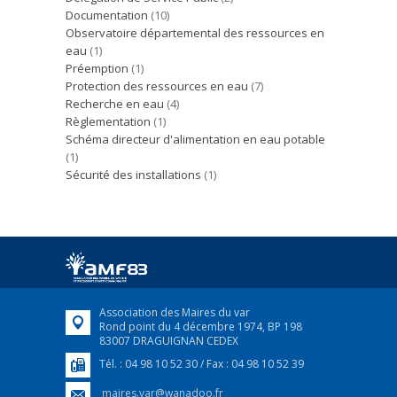
Documentation
(10)
Observatoire départemental des ressources en
eau
(1)
Préemption
(1)
Protection des ressources en eau
(7)
Recherche en eau
(4)
Règlementation
(1)
Schéma directeur d'alimentation en eau potable
(1)
Sécurité des installations
(1)
Association des Maires du var
Rond point du 4 décembre 1974, BP 198
83007 DRAGUIGNAN CEDEX
Tél. : 04 98 10 52 30 / Fax : 04 98 10 52 39
maires.var@wanadoo.fr