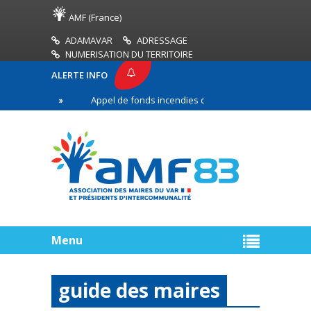
AMF (France)
ADAMAVAR
ADRESSAGE
NUMERISATION DU TERRITOIRE
ALERTE INFO
3
Appel de fonds incendies de forêt
Réussir s
e ligne
Menu
guide des maires