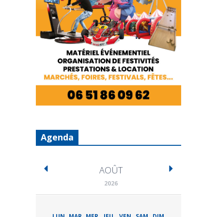
Agenda
AOÛT
2026
LUN
MAR
MER
JEU
VEN
SAM
DIM