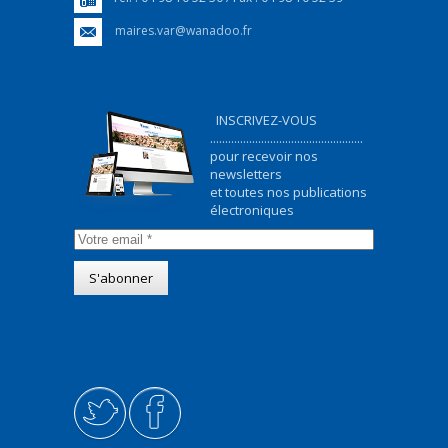
maires.var@wanadoo.fr
INSCRIVEZ-VOUS
...................................................
pour recevoir nos
newsletters
et toutes nos publications
électroniques