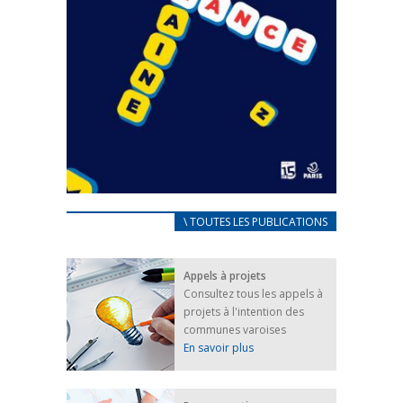
CARNET D’ACCUEIL
\ TOUTES LES PUBLICATIONS
FRANÇAIS/UKRAINIEN
25 avril 2022
Appels à projets
Afin d’accompagner au mieux les réfugiés
Consultez tous les appels à
ukrainiens arrivés en France,...
projets à l'intention des
FEUILLETER
communes varoises
En savoir plus