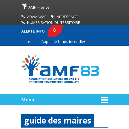
AMF (France)
ADAMAVAR
ADRESSAGE
NUMERISATION DU TERRITOIRE
ALERTE INFO
MF83
Appel de fonds incendies de forêt
Réussi
mière ligne
Menu
guide des maires