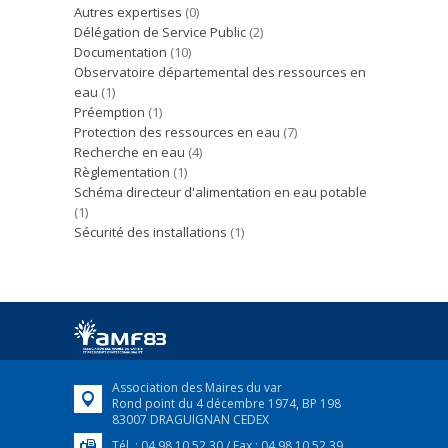
Autres expertises
(0)
Délégation de Service Public
(2)
Documentation
(10)
Observatoire départemental des ressources en
eau
(1)
Préemption
(1)
Protection des ressources en eau
(7)
Recherche en eau
(4)
Règlementation
(1)
Schéma directeur d'alimentation en eau potable
(1)
Sécurité des installations
(1)
Association des Maires du var
Rond point du 4 décembre 1974, BP 198
83007 DRAGUIGNAN CEDEX
Tél. : 04 98 10 52 30 / Fax : 04 98 10 52 39