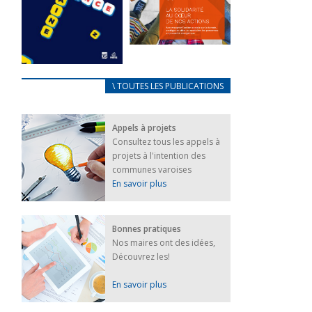
FEUILLETER
La solidarité
au coeur de
CARNET
\ TOUTES LES PUBLICATIONS
nos actions
D’ACCUEIL
18 septembre 2023
FRANÇAIS/UKRAINIEN
Appels à projets
25 avril 2022
FEUILLETER
Consultez tous les appels à
Afin
projets à l'intention des
d’accompagner
au mieux les
communes varoises
réfugiés
En savoir plus
ukrainiens arrivés
en France,...
FEUILLETER
Bonnes pratiques
Nos maires ont des idées,
Découvrez les!
En savoir plus