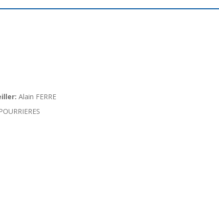
ller:
Alain FERRE
POURRIERES