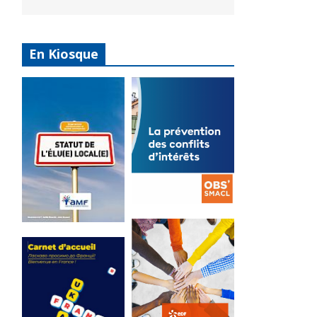
En Kiosque
La
prévention
Statut de
des conflits
l’élu local
d’intérêts
3 avril 2024
18 septembre 2023
Mise à jour avril
FEUILLETER
2024