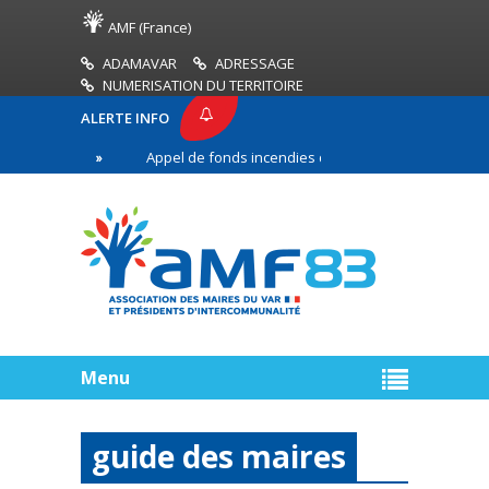
AMF (France)
ADAMAVAR
ADRESSAGE
NUMERISATION DU TERRITOIRE
ALERTE INFO
83
Appel de fonds incendies de forêt
Réussir 
re ligne
Menu
guide des maires