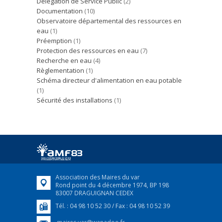
Délégation de Service Public
(2)
Documentation
(10)
Observatoire départemental des ressources en
eau
(1)
Préemption
(1)
Protection des ressources en eau
(7)
Recherche en eau
(4)
Règlementation
(1)
Schéma directeur d'alimentation en eau potable
(1)
Sécurité des installations
(1)
Association des Maires du var
Rond point du 4 décembre 1974, BP 198
83007 DRAGUIGNAN CEDEX
Tél. : 04 98 10 52 30 / Fax : 04 98 10 52 39