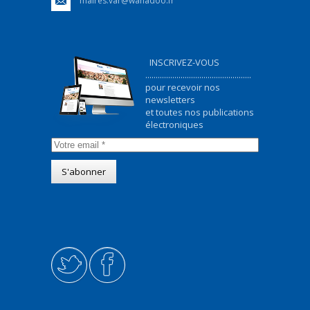
maires.var@wanadoo.fr
INSCRIVEZ-VOUS
...................................................
pour recevoir nos
newsletters
et toutes nos publications
électroniques