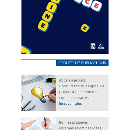
CARNET D’ACCUEIL
\ TOUTES LES PUBLICATIONS
FRANÇAIS/UKRAINIEN
25 avril 2022
Appels à projets
Afin d’accompagner au mieux les réfugiés
Consultez tous les appels à
ukrainiens arrivés en France,...
projets à l'intention des
FEUILLETER
communes varoises
En savoir plus
Bonnes pratiques
Nos maires ont des idées,