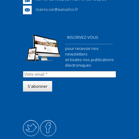
maires.var@wanadoo.fr
INSCRIVEZ-VOUS
...................................................
pour recevoir nos
newsletters
et toutes nos publications
électroniques