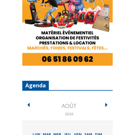
Agenda
AOÛT
2026
LUN
MAR
MER
JEU
VEN
SAM
DIM