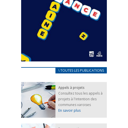
CARNET D’ACCUEIL
\ TOUTES LES PUBLICATIONS
FRANÇAIS/UKRAINIEN
25 avril 2022
Appels à projets
Afin d’accompagner au mieux les réfugiés
Consultez tous les appels à
ukrainiens arrivés en France,...
projets à l'intention des
FEUILLETER
communes varoises
En savoir plus