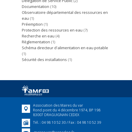
Délégation de Service Public
(2)
Documentation
(10)
Observatoire départemental des ressources en
eau
(1)
Préemption
(1)
Protection des ressources en eau
(7)
Recherche en eau
(4)
Règlementation
(1)
Schéma directeur d'alimentation en eau potable
(1)
Sécurité des installations
(1)
Association des Maires du var
Rond point du 4 décembre 1974, BP 198
83007 DRAGUIGNAN CEDEX
Tél. : 04 98 10 52 30 / Fax : 04 98 10 52 39