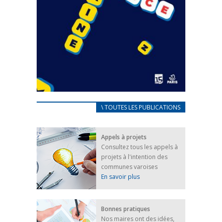
CARNET D’ACCUEIL
\ TOUTES LES PUBLICATIONS
FRANÇAIS/UKRAINIEN
25 avril 2022
Appels à projets
Afin d’accompagner au mieux les réfugiés
Consultez tous les appels à
ukrainiens arrivés en France,...
projets à l'intention des
FEUILLETER
communes varoises
En savoir plus
Bonnes pratiques
Nos maires ont des idées,