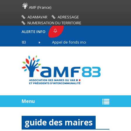
AMF (France)
ADAMAVAR
ADRESSAGE
NUMERISATION DU TERRITOIRE
ALERTE INFO
SE AMF83
Appel de fonds incendies de forêt
R
n première ligne
Menu
guide des maires