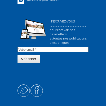
maires.var@wanadoo.fr
INSCRIVEZ-VOUS
...................................................
pour recevoir nos
newsletters
et toutes nos publications
électroniques