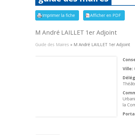
M André LAILLET 1er Adjoint
Guide des Maires
» M André LAILLET 1er Adjoint
Consei
Ville:
Délég
Théâtr
Comm
Urban
la Com
Porta