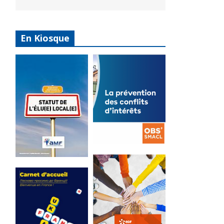
En Kiosque
La
prévention
Statut de
des conflits
l’élu local
d’intérêts
3 avril 2024
18 septembre 2023
Mise à jour avril
FEUILLETER
2024