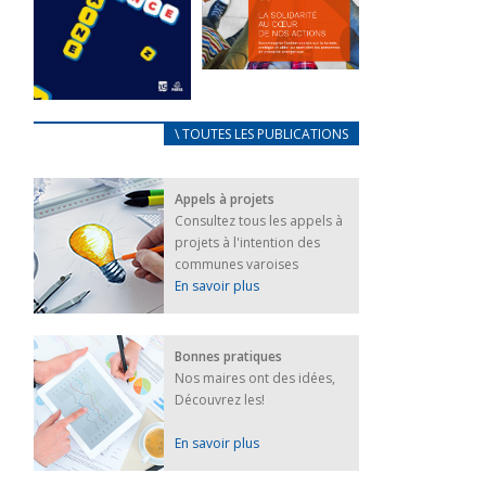
FEUILLETER
La solidarité
au coeur de
CARNET
\ TOUTES LES PUBLICATIONS
nos actions
D’ACCUEIL
18 septembre 2023
FRANÇAIS/UKRAINIEN
Appels à projets
25 avril 2022
FEUILLETER
Consultez tous les appels à
Afin
projets à l'intention des
d’accompagner
au mieux les
communes varoises
réfugiés
En savoir plus
ukrainiens arrivés
en France,...
FEUILLETER
Bonnes pratiques
Nos maires ont des idées,
Découvrez les!
En savoir plus