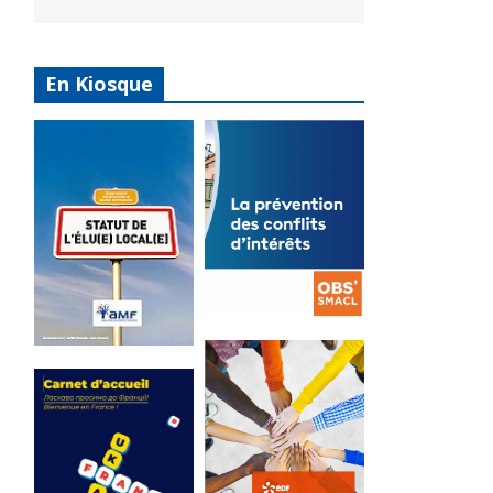
En Kiosque
La
prévention
Statut de
des conflits
l’élu local
d’intérêts
3 avril 2024
18 septembre 2023
Mise à jour avril
FEUILLETER
2024