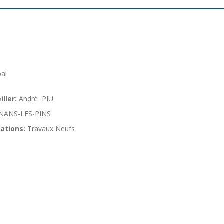
pal
ller:
André PIU
NANS-LES-PINS
ations:
Travaux Neufs