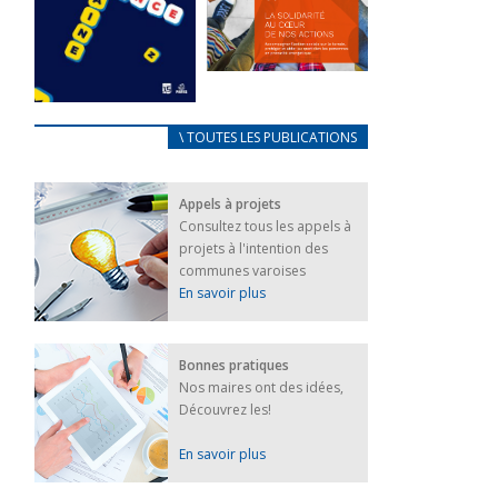
FEUILLETER
La solidarité
au coeur de
CARNET
\ TOUTES LES PUBLICATIONS
nos actions
D’ACCUEIL
18 septembre 2023
FRANÇAIS/UKRAINIEN
Appels à projets
25 avril 2022
FEUILLETER
Consultez tous les appels à
Afin
projets à l'intention des
d’accompagner
au mieux les
communes varoises
réfugiés
En savoir plus
ukrainiens arrivés
en France,...
FEUILLETER
Bonnes pratiques
Nos maires ont des idées,
Découvrez les!
En savoir plus