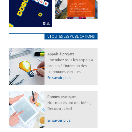
FEUILLETER
La solidarité
au coeur de
CARNET
\ TOUTES LES PUBLICATIONS
nos actions
D’ACCUEIL
18 septembre 2023
FRANÇAIS/UKRAINIEN
Appels à projets
25 avril 2022
FEUILLETER
Consultez tous les appels à
Afin
projets à l'intention des
d’accompagner
au mieux les
communes varoises
réfugiés
En savoir plus
ukrainiens arrivés
en France,...
FEUILLETER
Bonnes pratiques
Nos maires ont des idées,
Découvrez les!
En savoir plus