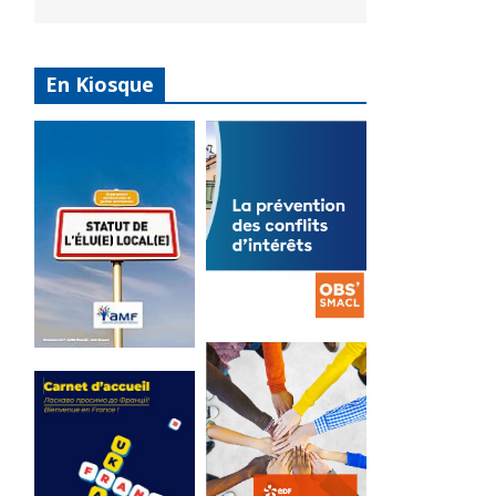
En Kiosque
La
prévention
Statut de
des conflits
l’élu local
d’intérêts
3 avril 2024
18 septembre 2023
Mise à jour avril
FEUILLETER
2024