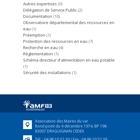
Autres expertises
(0)
Délégation de Service Public
(2)
Documentation
(10)
Observatoire départemental des ressources en
eau
(1)
Préemption
(1)
Protection des ressources en eau
(7)
Recherche en eau
(4)
Règlementation
(1)
Schéma directeur d'alimentation en eau potable
(1)
Sécurité des installations
(1)
Association des Maires du var
Rond point du 4 décembre 1974, BP 198
83007 DRAGUIGNAN CEDEX
Tél. : 04 98 10 52 30 / Fax : 04 98 10 52 39