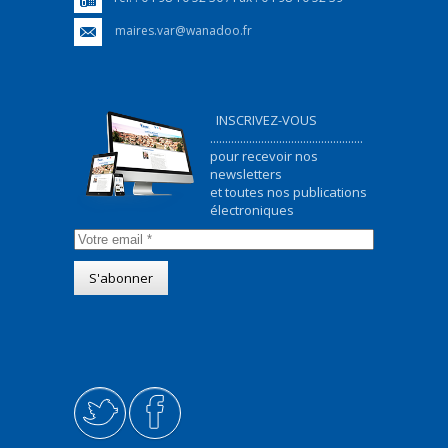
maires.var@wanadoo.fr
INSCRIVEZ-VOUS
...................................................
pour recevoir nos
newsletters
et toutes nos publications
électroniques