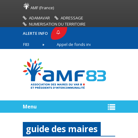
AMF (France)
ADAMAVAR
ADRESSAGE
NUMERISATION DU TERRITOIRE
ALERTE INFO
SE AMF83
Appel de fonds incendies de forêt
en première ligne
Menu
guide des maires