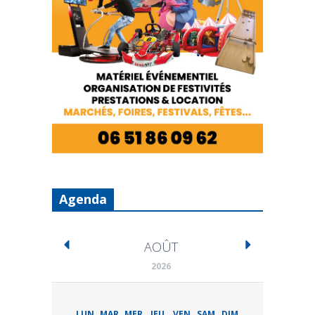
Agenda
AOÛT
2026
LUN
MAR
MER
JEU
VEN
SAM
DIM