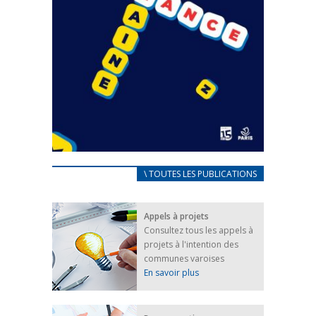
CARNET D’ACCUEIL
\ TOUTES LES PUBLICATIONS
FRANÇAIS/UKRAINIEN
25 avril 2022
Appels à projets
Afin d’accompagner au mieux les réfugiés
Consultez tous les appels à
ukrainiens arrivés en France,...
projets à l'intention des
FEUILLETER
communes varoises
En savoir plus