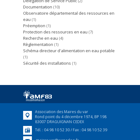
Délégation de Service Public
(2)
Documentation
(10)
Observatoire départemental des ressources en
eau
(1)
Préemption
(1)
Protection des ressources en eau
(7)
Recherche en eau
(4)
Règlementation
(1)
Schéma directeur d'alimentation en eau potable
(1)
Sécurité des installations
(1)
Association des Maires du var
Rond point du 4 décembre 1974, BP 198
83007 DRAGUIGNAN CEDEX
Tél. : 04 98 10 52 30 / Fax : 04 98 10 52 39