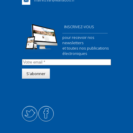
maires.var@wanadoo.fr
INSCRIVEZ-VOUS
...................................................
pour recevoir nos
newsletters
et toutes nos publications
électroniques