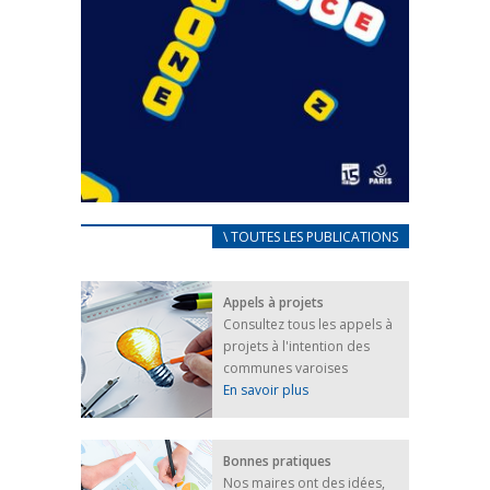
CARNET D’ACCUEIL
\ TOUTES LES PUBLICATIONS
FRANÇAIS/UKRAINIEN
25 avril 2022
Appels à projets
Afin d’accompagner au mieux les réfugiés
Consultez tous les appels à
ukrainiens arrivés en France,...
projets à l'intention des
FEUILLETER
communes varoises
En savoir plus
Bonnes pratiques
Nos maires ont des idées,