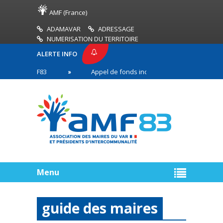
AMF (France)
ADAMAVAR
ADRESSAGE
NUMERISATION DU TERRITOIRE
ALERTE INFO
SE AMF83
Appel de fonds incendies de forêt
n première ligne
Menu
guide des maires