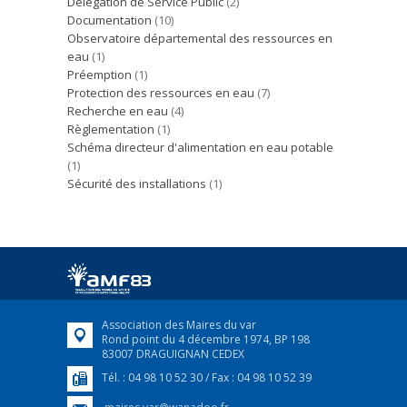
Délégation de Service Public
(2)
Documentation
(10)
Observatoire départemental des ressources en
eau
(1)
Préemption
(1)
Protection des ressources en eau
(7)
Recherche en eau
(4)
Règlementation
(1)
Schéma directeur d'alimentation en eau potable
(1)
Sécurité des installations
(1)
Association des Maires du var
Rond point du 4 décembre 1974, BP 198
83007 DRAGUIGNAN CEDEX
Tél. : 04 98 10 52 30 / Fax : 04 98 10 52 39