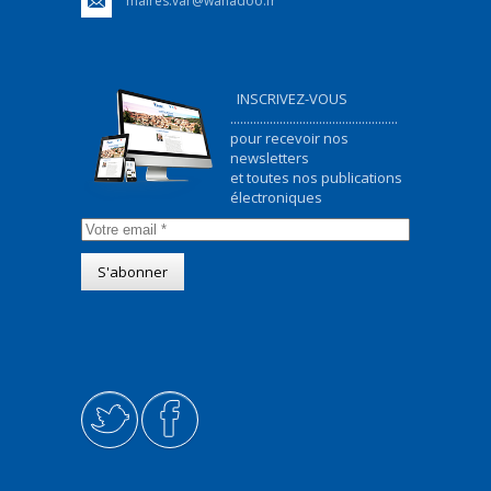
maires.var@wanadoo.fr
INSCRIVEZ-VOUS
...................................................
pour recevoir nos
newsletters
et toutes nos publications
électroniques