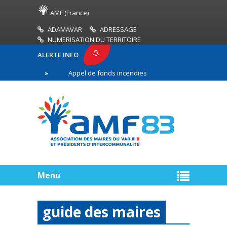
AMF (France)
ADAMAVAR
ADRESSAGE
NUMERISATION DU TERRITOIRE
ALERTE INFO
83
Appel de fonds incendies de forêt
Réussir 
ère ligne
Menu
guide des maires