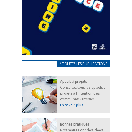
CARNET D’ACCUEIL
\ TOUTES LES PUBLICATIONS
FRANÇAIS/UKRAINIEN
25 avril 2022
Appels à projets
Afin d’accompagner au mieux les réfugiés
Consultez tous les appels à
ukrainiens arrivés en France,...
projets à l'intention des
FEUILLETER
communes varoises
En savoir plus
Bonnes pratiques
Nos maires ont des idées,