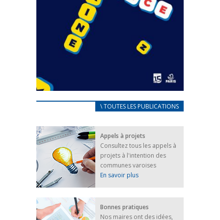
CARNET D’ACCUEIL
\ TOUTES LES PUBLICATIONS
FRANÇAIS/UKRAINIEN
25 avril 2022
Appels à projets
Afin d’accompagner au mieux les réfugiés
Consultez tous les appels à
ukrainiens arrivés en France,...
projets à l'intention des
FEUILLETER
communes varoises
En savoir plus
Bonnes pratiques
Nos maires ont des idées,