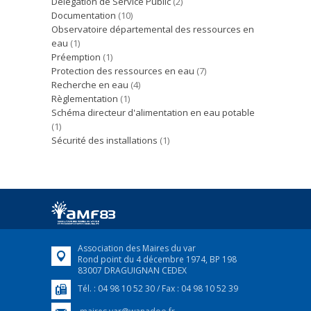
Délégation de Service Public
(2)
Documentation
(10)
Observatoire départemental des ressources en
eau
(1)
Préemption
(1)
Protection des ressources en eau
(7)
Recherche en eau
(4)
Règlementation
(1)
Schéma directeur d'alimentation en eau potable
(1)
Sécurité des installations
(1)
Association des Maires du var
Rond point du 4 décembre 1974, BP 198
83007 DRAGUIGNAN CEDEX
Tél. : 04 98 10 52 30 / Fax : 04 98 10 52 39