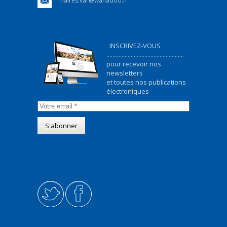
maires.var@wanadoo.fr
INSCRIVEZ-VOUS
...................................................
pour recevoir nos
newsletters
et toutes nos publications
électroniques