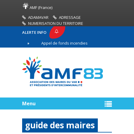
AMF (France)
ADAMAVAR
ADRESSAGE
NUMERISATION DU TERRITOIRE
ALERTE INFO
83
Appel de fonds incendies de forêt
Réussir
ère ligne
Menu
guide des maires