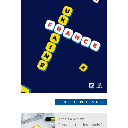
CARNET D’ACCUEIL
\ TOUTES LES PUBLICATIONS
FRANÇAIS/UKRAINIEN
25 avril 2022
Appels à projets
Afin d’accompagner au mieux les réfugiés
Consultez tous les appels à
ukrainiens arrivés en France,...