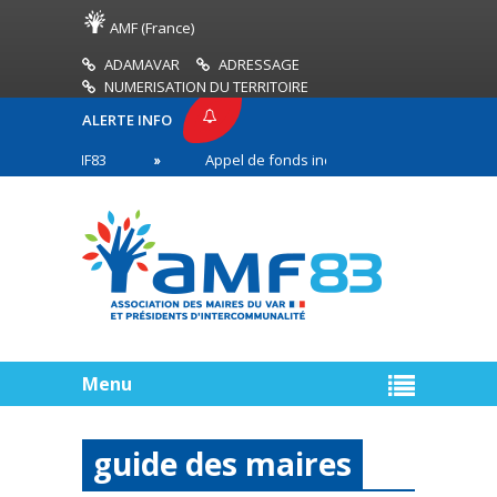
AMF (France)
ADAMAVAR
ADRESSAGE
NUMERISATION DU TERRITOIRE
ALERTE INFO
SSE AMF83
Appel de fonds incendies de forêt
en première ligne
Menu
guide des maires