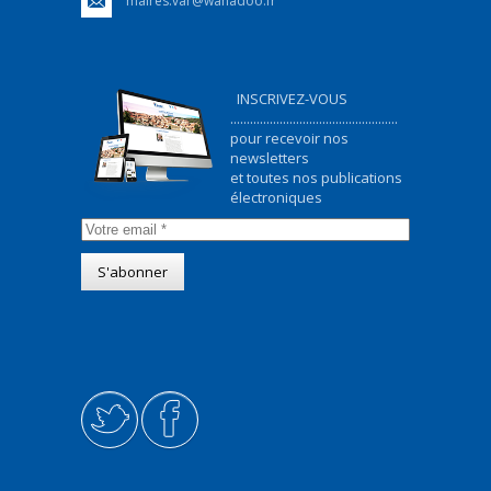
maires.var@wanadoo.fr
INSCRIVEZ-VOUS
...................................................
pour recevoir nos
newsletters
et toutes nos publications
électroniques