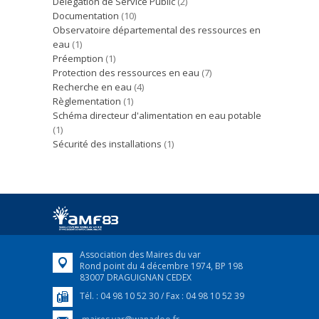
Délégation de Service Public
(2)
Documentation
(10)
Observatoire départemental des ressources en
eau
(1)
Préemption
(1)
Protection des ressources en eau
(7)
Recherche en eau
(4)
Règlementation
(1)
Schéma directeur d'alimentation en eau potable
(1)
Sécurité des installations
(1)
Association des Maires du var
Rond point du 4 décembre 1974, BP 198
83007 DRAGUIGNAN CEDEX
Tél. : 04 98 10 52 30 / Fax : 04 98 10 52 39