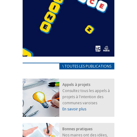
CARNET D’ACCUEIL
\ TOUTES LES PUBLICATIONS
FRANÇAIS/UKRAINIEN
25 avril 2022
Appels à projets
Afin d’accompagner au mieux les réfugiés
Consultez tous les appels à
ukrainiens arrivés en France,...
projets à l'intention des
FEUILLETER
communes varoises
En savoir plus
Bonnes pratiques
Nos maires ont des idées,