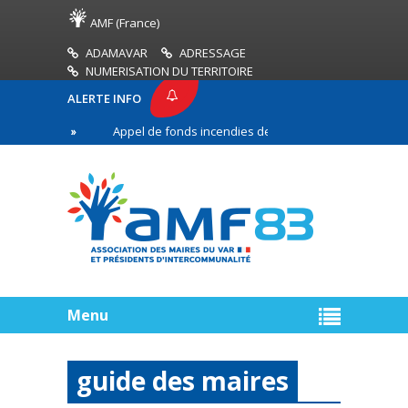
AMF (France)
ADAMAVAR
ADRESSAGE
NUMERISATION DU TERRITOIRE
ALERTE INFO
3
Appel de fonds incendies de forêt
Réussir s
e ligne
Menu
guide des maires