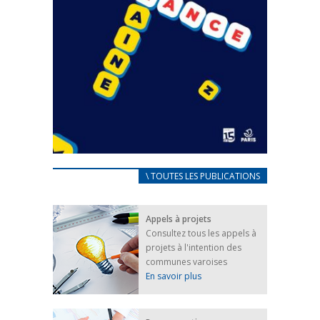
CARNET D’ACCUEIL
\ TOUTES LES PUBLICATIONS
FRANÇAIS/UKRAINIEN
25 avril 2022
Appels à projets
Afin d’accompagner au mieux les réfugiés
Consultez tous les appels à
ukrainiens arrivés en France,...
projets à l'intention des
FEUILLETER
communes varoises
En savoir plus