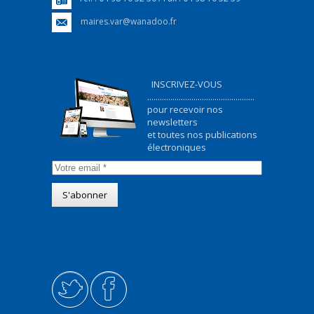
maires.var@wanadoo.fr
INSCRIVEZ-VOUS
...................................................
pour recevoir nos
newsletters
et toutes nos publications
électroniques