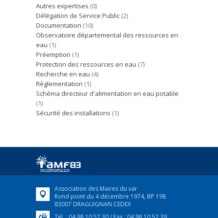
Autres expertises
(0)
Délégation de Service Public
(2)
Documentation
(10)
Observatoire départemental des ressources en
eau
(1)
Préemption
(1)
Protection des ressources en eau
(7)
Recherche en eau
(4)
Règlementation
(1)
Schéma directeur d'alimentation en eau potable
(1)
Sécurité des installations
(1)
Association des Maires du var
Rond point du 4 décembre 1974, BP 198
83007 DRAGUIGNAN CEDEX
Tél. : 04 98 10 52 30 / Fax : 04 98 10 52 39