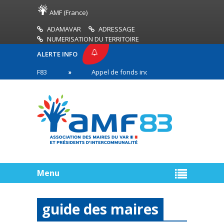
AMF (France)
ADAMAVAR
ADRESSAGE
NUMERISATION DU TERRITOIRE
ALERTE INFO
SE AMF83
Appel de fonds incendies de forêt
n première ligne
Menu
guide des maires