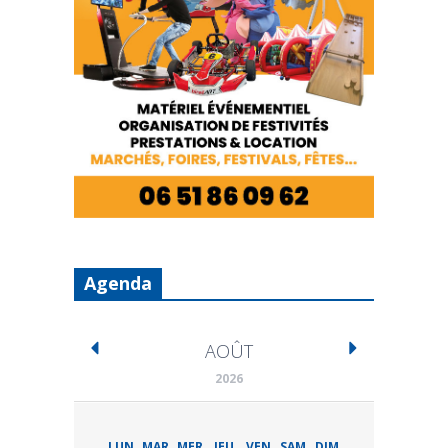
Agenda
AOÛT
2026
LUN
MAR
MER
JEU
VEN
SAM
DIM