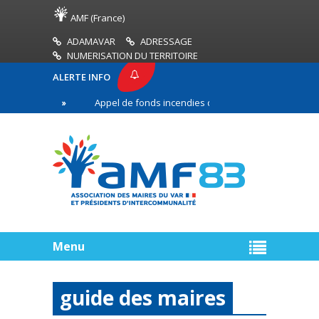
AMF (France)
ADAMAVAR
ADRESSAGE
NUMERISATION DU TERRITOIRE
ALERTE INFO
83
Appel de fonds incendies de forêt
Réussir 
re ligne
Menu
guide des maires