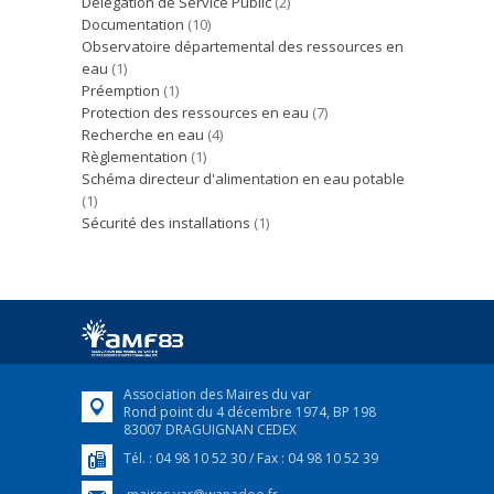
Délégation de Service Public
(2)
Documentation
(10)
Observatoire départemental des ressources en
eau
(1)
Préemption
(1)
Protection des ressources en eau
(7)
Recherche en eau
(4)
Règlementation
(1)
Schéma directeur d'alimentation en eau potable
(1)
Sécurité des installations
(1)
Association des Maires du var
Rond point du 4 décembre 1974, BP 198
83007 DRAGUIGNAN CEDEX
Tél. : 04 98 10 52 30 / Fax : 04 98 10 52 39