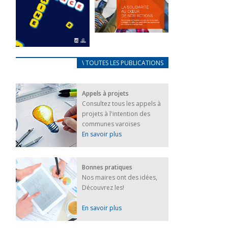
FEUILLETER
La solidarité
au coeur de
CARNET
\ TOUTES LES PUBLICATIONS
nos actions
D’ACCUEIL
18 septembre 2023
FRANÇAIS/UKRAINIEN
Appels à projets
25 avril 2022
FEUILLETER
Consultez tous les appels à
Afin
projets à l'intention des
d’accompagner
au mieux les
communes varoises
réfugiés
En savoir plus
ukrainiens arrivés
en France,...
FEUILLETER
Bonnes pratiques
Nos maires ont des idées,
Découvrez les!
En savoir plus