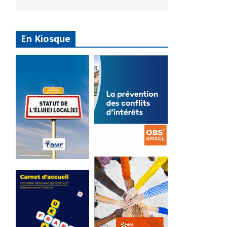
En Kiosque
La
prévention
Statut de
des conflits
l’élu local
d’intérêts
3 avril 2024
18 septembre 2023
Mise à jour avril
FEUILLETER
2024