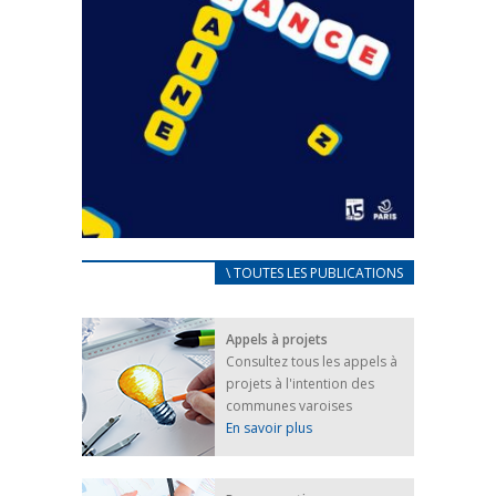
CARNET D’ACCUEIL
\ TOUTES LES PUBLICATIONS
FRANÇAIS/UKRAINIEN
25 avril 2022
Appels à projets
Afin d’accompagner au mieux les réfugiés
Consultez tous les appels à
ukrainiens arrivés en France,...
projets à l'intention des
FEUILLETER
communes varoises
En savoir plus