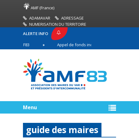
AMF (France)
ADAMAVAR
ADRESSAGE
NUMERISATION DU TERRITOIRE
ALERTE INFO
SE AMF83
Appel de fonds incendies de forêt
en première ligne
Menu
guide des maires