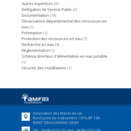
Autres expertises
(0)
Délégation de Service Public
(2)
Documentation
(10)
Observatoire départemental des ressources en
eau
(1)
Préemption
(1)
Protection des ressources en eau
(7)
Recherche en eau
(4)
Règlementation
(1)
Schéma directeur d'alimentation en eau potable
(1)
Sécurité des installations
(1)
Association des Maires du var
Rond point du 4 décembre 1974, BP 198
83007 DRAGUIGNAN CEDEX
Tél. : 04 98 10 52 30 / Fax : 04 98 10 52 39