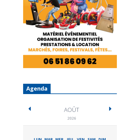
Agenda
AOÛT
2026
LUN
MAR
MER
JEU
VEN
SAM
DIM