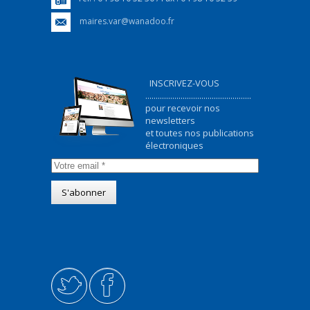
maires.var@wanadoo.fr
INSCRIVEZ-VOUS
...................................................
pour recevoir nos
newsletters
et toutes nos publications
électroniques