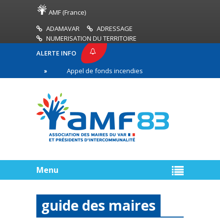
AMF (France)
ADAMAVAR
ADRESSAGE
NUMERISATION DU TERRITOIRE
ALERTE INFO
83
Appel de fonds incendies de forêt
Réussir 
ère ligne
Menu
guide des maires