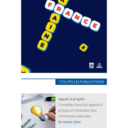
CARNET D’ACCUEIL
\ TOUTES LES PUBLICATIONS
FRANÇAIS/UKRAINIEN
25 avril 2022
Appels à projets
Afin d’accompagner au mieux les réfugiés
Consultez tous les appels à
ukrainiens arrivés en France,...
projets à l'intention des
FEUILLETER
communes varoises
En savoir plus