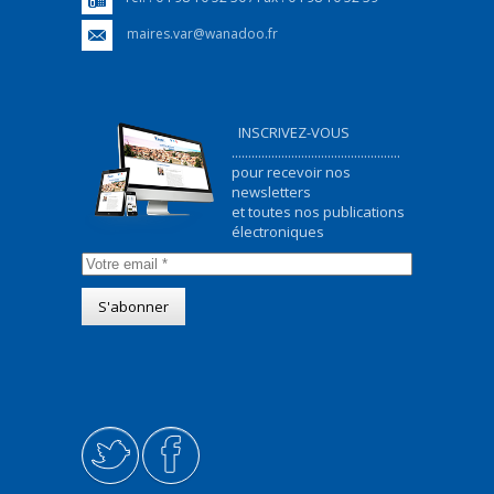
maires.var@wanadoo.fr
INSCRIVEZ-VOUS
...................................................
pour recevoir nos
newsletters
et toutes nos publications
électroniques