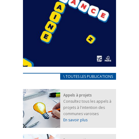
CARNET D’ACCUEIL
\ TOUTES LES PUBLICATIONS
FRANÇAIS/UKRAINIEN
25 avril 2022
Appels à projets
Afin d’accompagner au mieux les réfugiés
Consultez tous les appels à
ukrainiens arrivés en France,...
projets à l'intention des
FEUILLETER
communes varoises
En savoir plus