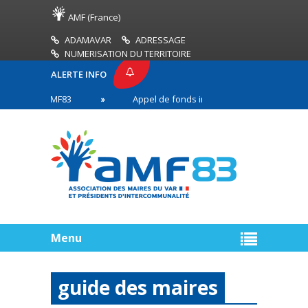
AMF (France)
ADAMAVAR
ADRESSAGE
NUMERISATION DU TERRITOIRE
ALERTE INFO
ESSE AMF83
Appel de fonds incendies de forêt
 en première ligne
Menu
guide des maires