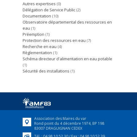
Autres expertises
(0)
Délégation de Service Public
(2)
Documentation
(10)
Observatoire départemental des ressources en
eau
(1)
Préemption
(1)
Protection des ressources en eau
(7)
Recherche en eau
(4)
Règlementation
(1)
Schéma directeur d'alimentation en eau potable
(1)
Sécurité des installations
(1)
Association des Maires du var
Rond point du 4 décembre 1974, BP 198
83007 DRAGUIGNAN CEDEX
Tél. : 04 98 10 52 30 / Fax : 04 98 10 52 39