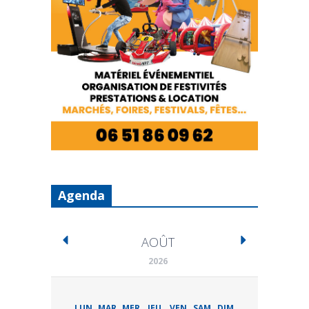
Agenda
AOÛT
2026
LUN
MAR
MER
JEU
VEN
SAM
DIM