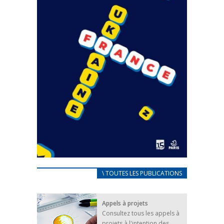
CARNET D’ACCUEIL
\ TOUTES LES PUBLICATIONS
FRANÇAIS/UKRAINIEN
25 avril 2022
Appels à projets
Afin d’accompagner au mieux les réfugiés
Consultez tous les appels à
ukrainiens arrivés en France,...
projets à l'intention des