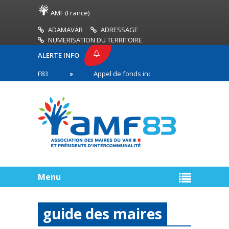
AMF (France)
ADAMAVAR
ADRESSAGE
NUMERISATION DU TERRITOIRE
ALERTE INFO
SE AMF83
Appel de fonds incendies de forêt
n première ligne
Menu
guide des maires