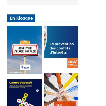
En Kiosque
La
prévention
Statut de
des conflits
l’élu local
d’intérêts
3 avril 2024
18 septembre 2023
Mise à jour avril
FEUILLETER
2024