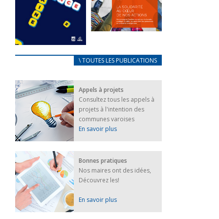
FEUILLETER
La solidarité
au coeur de
CARNET
\ TOUTES LES PUBLICATIONS
nos actions
D’ACCUEIL
18 septembre 2023
FRANÇAIS/UKRAINIEN
Appels à projets
25 avril 2022
FEUILLETER
Consultez tous les appels à
Afin
projets à l'intention des
d’accompagner
au mieux les
communes varoises
réfugiés
En savoir plus
ukrainiens arrivés
en France,...
FEUILLETER
Bonnes pratiques
Nos maires ont des idées,
Découvrez les!
En savoir plus