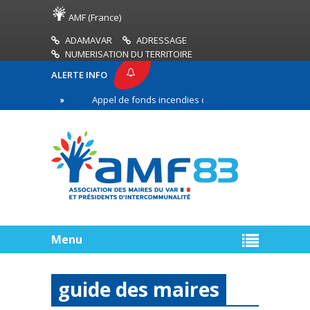
AMF (France)
ADAMAVAR
ADRESSAGE
NUMERISATION DU TERRITOIRE
ALERTE INFO
3
Appel de fonds incendies de forêt
Réussir s
re ligne
Menu
guide des maires