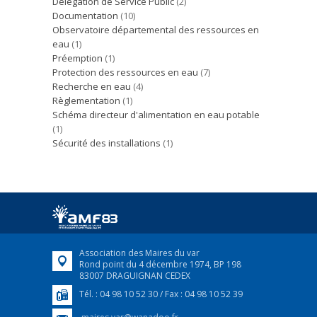
Délégation de Service Public
(2)
Documentation
(10)
Observatoire départemental des ressources en
eau
(1)
Préemption
(1)
Protection des ressources en eau
(7)
Recherche en eau
(4)
Règlementation
(1)
Schéma directeur d'alimentation en eau potable
(1)
Sécurité des installations
(1)
Association des Maires du var
Rond point du 4 décembre 1974, BP 198
83007 DRAGUIGNAN CEDEX
Tél. : 04 98 10 52 30 / Fax : 04 98 10 52 39