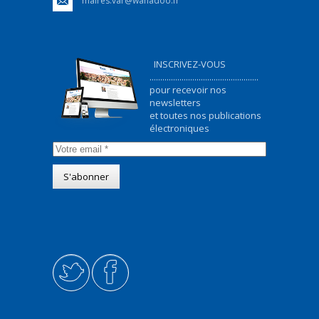
maires.var@wanadoo.fr
INSCRIVEZ-VOUS
...................................................
pour recevoir nos
newsletters
et toutes nos publications
électroniques