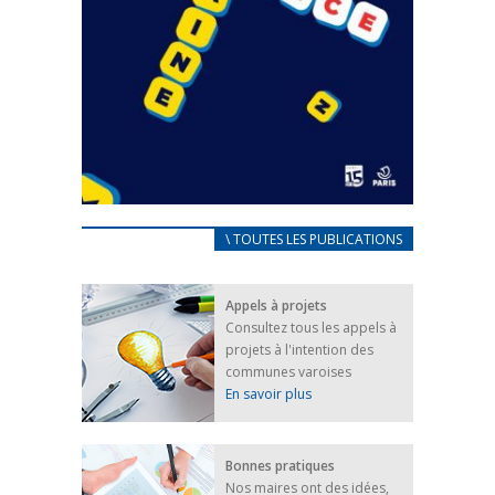
CARNET D’ACCUEIL
\ TOUTES LES PUBLICATIONS
FRANÇAIS/UKRAINIEN
25 avril 2022
Appels à projets
Afin d’accompagner au mieux les réfugiés
Consultez tous les appels à
ukrainiens arrivés en France,...
projets à l'intention des
FEUILLETER
communes varoises
En savoir plus
Bonnes pratiques
Nos maires ont des idées,