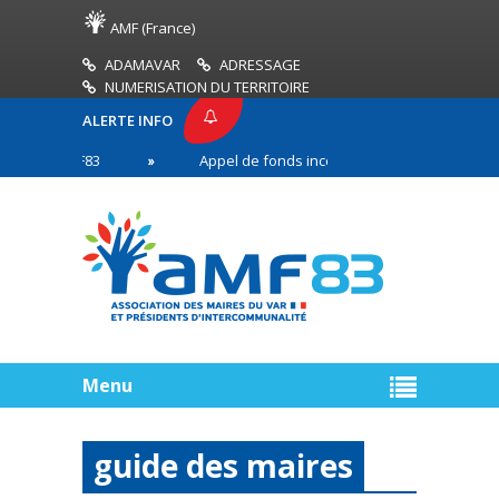
AMF (France)
ADAMAVAR
ADRESSAGE
NUMERISATION DU TERRITOIRE
ALERTE INFO
SE AMF83
Appel de fonds incendies de forêt
R
n première ligne
Menu
guide des maires