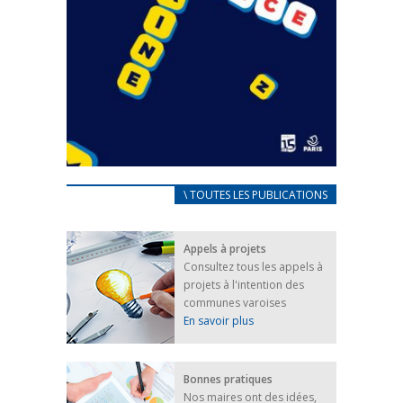
CARNET D’ACCUEIL
\ TOUTES LES PUBLICATIONS
FRANÇAIS/UKRAINIEN
25 avril 2022
Appels à projets
Afin d’accompagner au mieux les réfugiés
Consultez tous les appels à
ukrainiens arrivés en France,...
projets à l'intention des
FEUILLETER
communes varoises
En savoir plus
Bonnes pratiques
Nos maires ont des idées,