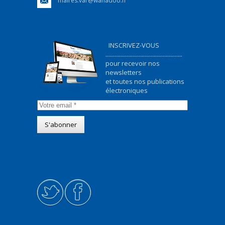
maires.var@wanadoo.fr
INSCRIVEZ-VOUS
...................................................
pour recevoir nos
newsletters
et toutes nos publications
électroniques