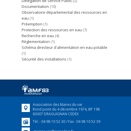
Délégation de Service Public
(2)
Documentation
(10)
Observatoire départemental des ressources en
eau
(1)
Préemption
(1)
Protection des ressources en eau
(7)
Recherche en eau
(4)
Règlementation
(1)
Schéma directeur d'alimentation en eau potable
(1)
Sécurité des installations
(1)
Association des Maires du var
Rond point du 4 décembre 1974, BP 198
83007 DRAGUIGNAN CEDEX
Tél. : 04 98 10 52 30 / Fax : 04 98 10 52 39