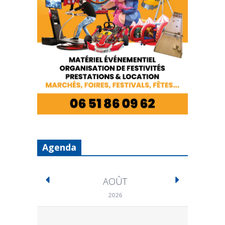
Agenda
AOÛT
2026