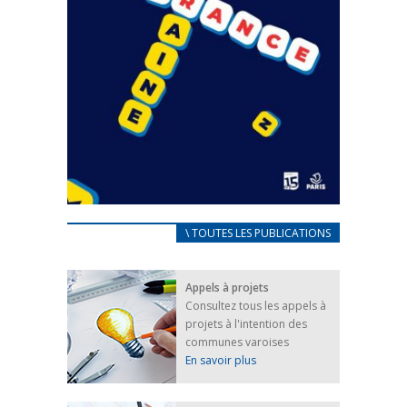
CARNET D’ACCUEIL
\ TOUTES LES PUBLICATIONS
FRANÇAIS/UKRAINIEN
25 avril 2022
Appels à projets
Afin d’accompagner au mieux les réfugiés
Consultez tous les appels à
ukrainiens arrivés en France,...
projets à l'intention des
FEUILLETER
communes varoises
En savoir plus