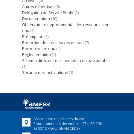
Archives
(0)
Autres expertises
(0)
Délégation de Service Public
(2)
Documentation
(10)
Observatoire départemental des ressources en
eau
(1)
Préemption
(1)
Protection des ressources en eau
(7)
Recherche en eau
(4)
Règlementation
(1)
Schéma directeur d'alimentation en eau potable
(1)
Sécurité des installations
(1)
Association des Maires du var
Rond point du 4 décembre 1974, BP 198
83007 DRAGUIGNAN CEDEX