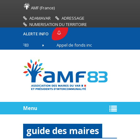
AMF (France)
ADAMAVAR
ADRESSAGE
NUMERISATION DU TERRITOIRE
ALERTE INFO
SE AMF83
Appel de fonds incendies de forêt
n première ligne
Menu
guide des maires