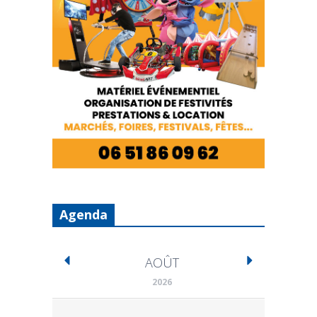
Agenda
AOÛT
2026