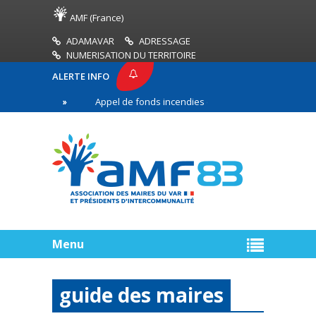
AMF (France)
ADAMAVAR
ADRESSAGE
NUMERISATION DU TERRITOIRE
ALERTE INFO
83
Appel de fonds incendies de forêt
Réussir 
ère ligne
Menu
guide des maires