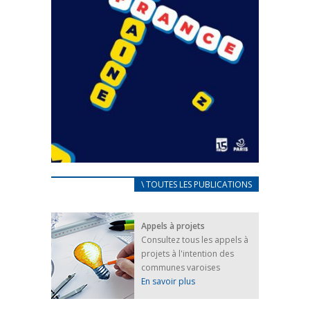
CARNET D’ACCUEIL
\ TOUTES LES PUBLICATIONS
FRANÇAIS/UKRAINIEN
25 avril 2022
Appels à projets
Afin d’accompagner au mieux les réfugiés
Consultez tous les appels à
ukrainiens arrivés en France,...
projets à l'intention des
FEUILLETER
communes varoises
En savoir plus