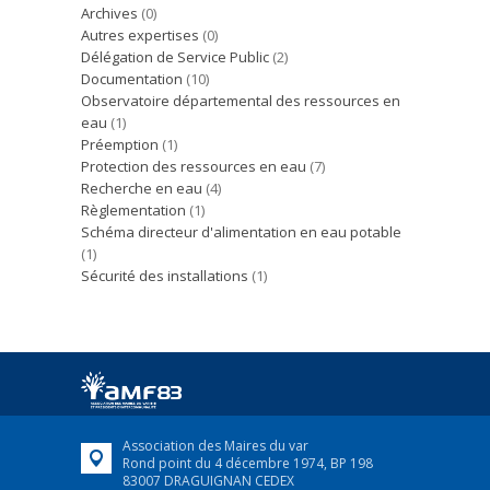
Archives
(0)
Autres expertises
(0)
Délégation de Service Public
(2)
Documentation
(10)
Observatoire départemental des ressources en
eau
(1)
Préemption
(1)
Protection des ressources en eau
(7)
Recherche en eau
(4)
Règlementation
(1)
Schéma directeur d'alimentation en eau potable
(1)
Sécurité des installations
(1)
Association des Maires du var
Rond point du 4 décembre 1974, BP 198
83007 DRAGUIGNAN CEDEX