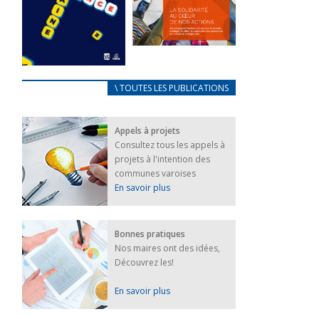
FEUILLETER
La solidarité
au coeur de
CARNET
\ TOUTES LES PUBLICATIONS
nos actions
D’ACCUEIL
18 septembre 2023
FRANÇAIS/UKRAINIEN
Appels à projets
25 avril 2022
FEUILLETER
Consultez tous les appels à
Afin
projets à l'intention des
d’accompagner
au mieux les
communes varoises
réfugiés
En savoir plus
ukrainiens arrivés
en France,...
FEUILLETER
Bonnes pratiques
Nos maires ont des idées,
Découvrez les!
En savoir plus