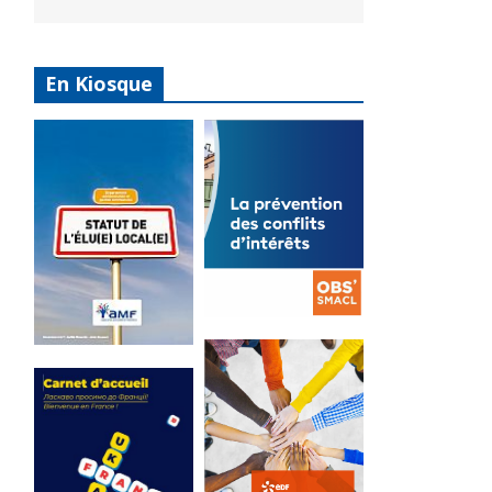
En Kiosque
La
prévention
Statut de
des conflits
l’élu local
d’intérêts
3 avril 2024
18 septembre 2023
Mise à jour avril
FEUILLETER
2024