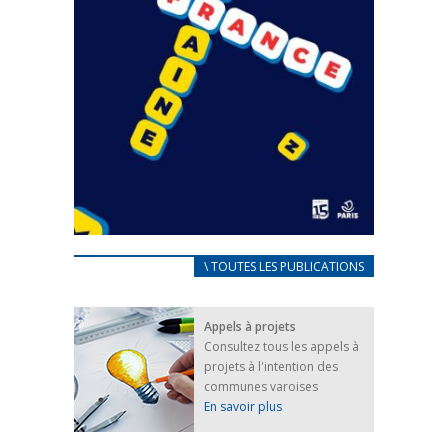
CARNET D’ACCUEIL
\ TOUTES LES PUBLICATIONS
FRANÇAIS/UKRAINIEN
25 avril 2022
Appels à projets
Afin d’accompagner au mieux les réfugiés
Consultez tous les appels à
ukrainiens arrivés en France,...
projets à l'intention des
FEUILLETER
communes varoises
En savoir plus