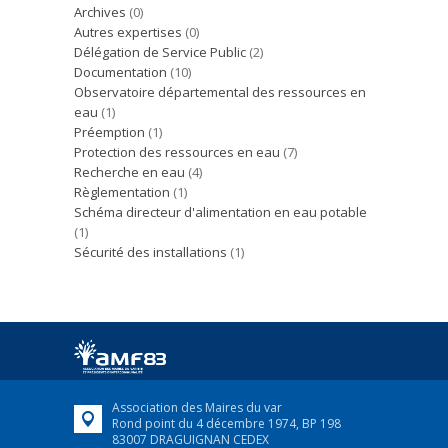
Archives
(0)
Autres expertises
(0)
Délégation de Service Public
(2)
Documentation
(10)
Observatoire départemental des ressources en
eau
(1)
Préemption
(1)
Protection des ressources en eau
(7)
Recherche en eau
(4)
Règlementation
(1)
Schéma directeur d'alimentation en eau potable
(1)
Sécurité des installations
(1)
Association des Maires du var
Rond point du 4 décembre 1974, BP 198
83007 DRAGUIGNAN CEDEX