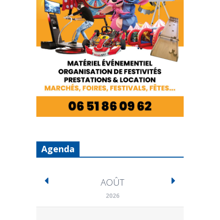
Agenda
AOÛT
2026