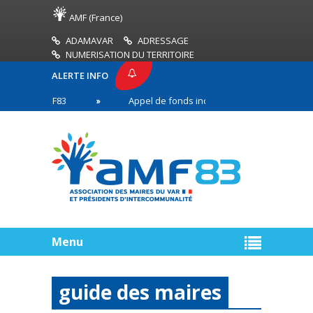
AMF (France)
ADAMAVAR
ADRESSAGE
NUMERISATION DU TERRITOIRE
ALERTE INFO
SE AMF83
Appel de fonds incendies de forêt
en première ligne
Menu
guide des maires