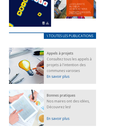
FEUILLETER
La solidarité
au coeur de
CARNET
\ TOUTES LES PUBLICATIONS
nos actions
D’ACCUEIL
18 septembre 2023
FRANÇAIS/UKRAINIEN
Appels à projets
25 avril 2022
FEUILLETER
Consultez tous les appels à
Afin
projets à l'intention des
d’accompagner
au mieux les
communes varoises
réfugiés
En savoir plus
ukrainiens arrivés
en France,...
FEUILLETER
Bonnes pratiques
Nos maires ont des idées,
Découvrez les!
En savoir plus