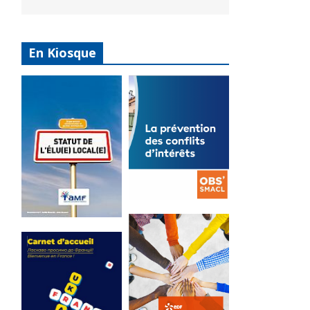
En Kiosque
La
prévention
Statut de
des conflits
l’élu local
d’intérêts
3 avril 2024
18 septembre 2023
Mise à jour avril
FEUILLETER
2024