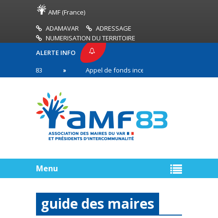
AMF (France)
ADAMAVAR
ADRESSAGE
NUMERISATION DU TERRITOIRE
ALERTE INFO
E AMF83
Appel de fonds incendies de forêt
R
 première ligne
Menu
guide des maires