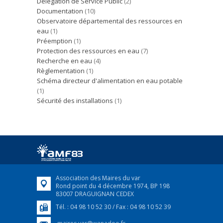
Délégation de Service Public
(2)
Documentation
(10)
Observatoire départemental des ressources en
eau
(1)
Préemption
(1)
Protection des ressources en eau
(7)
Recherche en eau
(4)
Règlementation
(1)
Schéma directeur d'alimentation en eau potable
(1)
Sécurité des installations
(1)
Association des Maires du var
Rond point du 4 décembre 1974, BP 198
83007 DRAGUIGNAN CEDEX
Tél. : 04 98 10 52 30 / Fax : 04 98 10 52 39