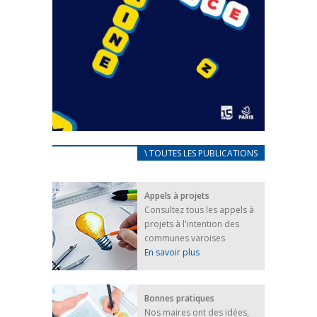
CARNET D’ACCUEIL
\ TOUTES LES PUBLICATIONS
FRANÇAIS/UKRAINIEN
25 avril 2022
Appels à projets
Afin d’accompagner au mieux les réfugiés
Consultez tous les appels à
ukrainiens arrivés en France,...
projets à l'intention des
FEUILLETER
communes varoises
En savoir plus
Bonnes pratiques
Nos maires ont des idées,