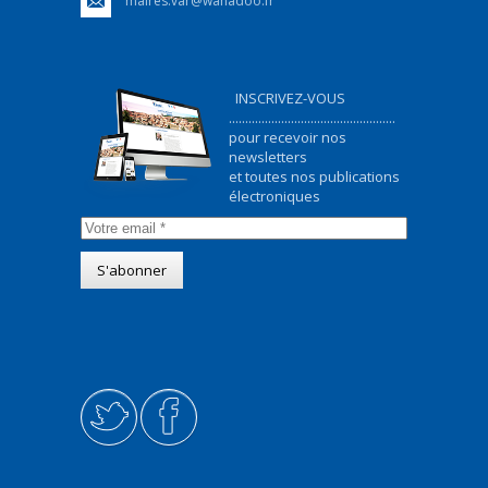
maires.var@wanadoo.fr
INSCRIVEZ-VOUS
...................................................
pour recevoir nos
newsletters
et toutes nos publications
électroniques