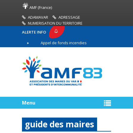
AMF (France)
ADAMAVAR
ADRESSAGE
NUMERISATION DU TERRITOIRE
ALERTE INFO
83
Appel de fonds incendies de forêt
Réussir
ère ligne
Menu
guide des maires