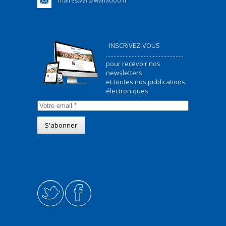
maires.var@wanadoo.fr
INSCRIVEZ-VOUS
...................................................
pour recevoir nos
newsletters
et toutes nos publications
électroniques