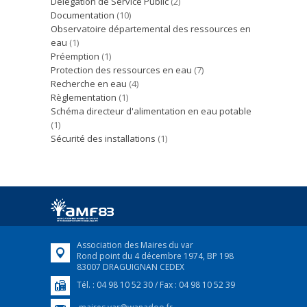
Délégation de Service Public
(2)
Documentation
(10)
Observatoire départemental des ressources en
eau
(1)
Préemption
(1)
Protection des ressources en eau
(7)
Recherche en eau
(4)
Règlementation
(1)
Schéma directeur d'alimentation en eau potable
(1)
Sécurité des installations
(1)
Association des Maires du var
Rond point du 4 décembre 1974, BP 198
83007 DRAGUIGNAN CEDEX
Tél. : 04 98 10 52 30 / Fax : 04 98 10 52 39