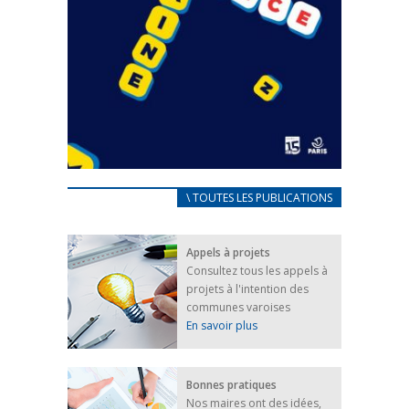
CARNET D’ACCUEIL
\ TOUTES LES PUBLICATIONS
FRANÇAIS/UKRAINIEN
25 avril 2022
Appels à projets
Afin d’accompagner au mieux les réfugiés
Consultez tous les appels à
ukrainiens arrivés en France,...
projets à l'intention des
FEUILLETER
communes varoises
En savoir plus
Bonnes pratiques
Nos maires ont des idées,